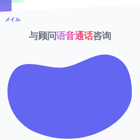
メイル
与顾问
语音通话
咨询