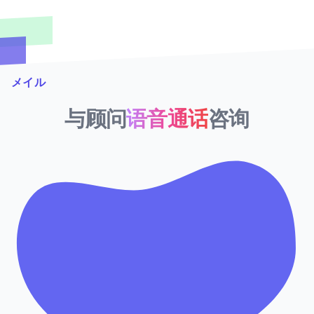
メイル
与顾问
语音通话
咨询