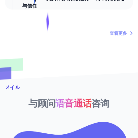
与信任
March 20, 2026
"内塔尼亚胡死了吗？"——关于时间浪费者的定
查看更多
期吐槽
メイル
与顾问
语音通话
咨询