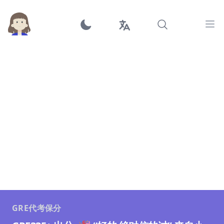
Ope
GRE代考保分