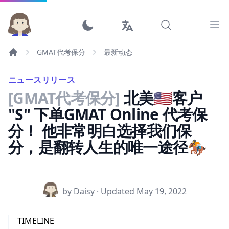
Ope
GMAT代考保分
最新动态
ニュースリリース
[GMAT代考保分]
北美🇺🇸客户
"S" 下单GMAT Online 代考保
分！ 他非常明白选择我们保
分，是翻转人生的唯一途径🏇
by Daisy · Updated
May 19, 2022
TIMELINE