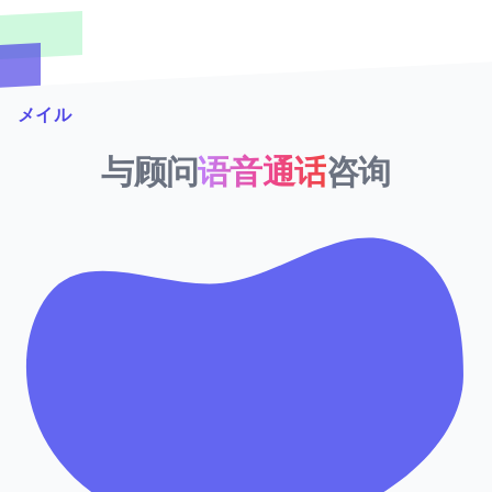
メイル
与顾问
语音通话
咨询