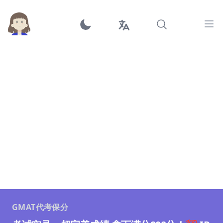
Ope
GMAT代考保分