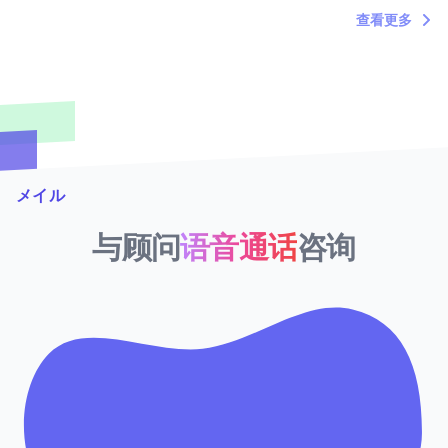
查看更多
メイル
与顾问
语音通话
咨询