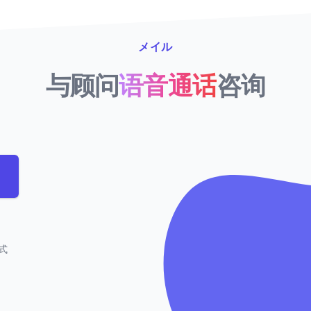
メイル
与顾问
语音通话
咨询
式