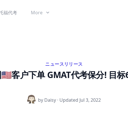
托福代考
More
ニュースリリース
🇺🇸客户下单 GMAT代考保分! 目
by Daisy · Updated
Jul 3, 2022