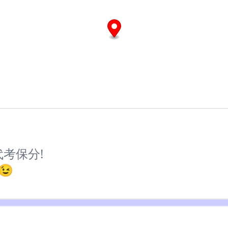
代考保分!
😉