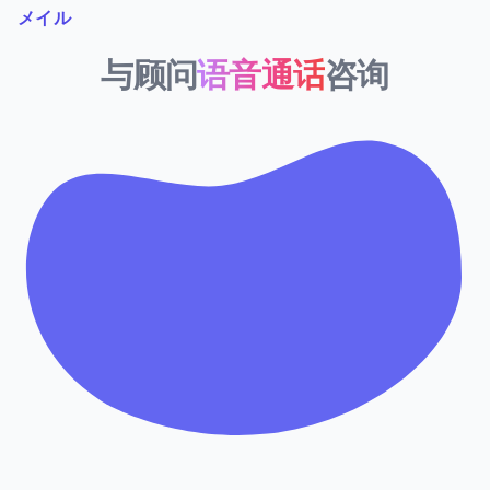
メイル
与顾问
语音通话
咨询