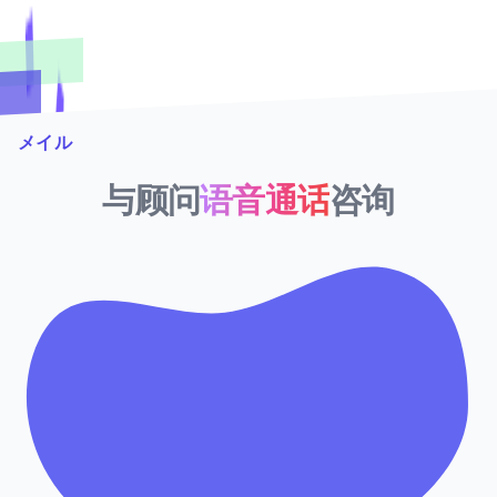
メイル
与顾问
语音通话
咨询