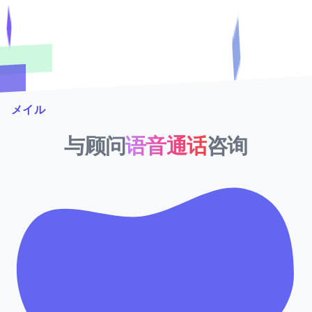
メイル
与顾问
语音通话
咨询