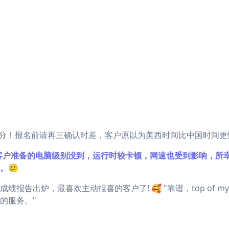
GRE保分！报名前请再三确认时差，客户原以为美西时间比中国时间更快。
试实录，客户准备的电脑级别没到，运行时较卡顿，网速也受到影响，
。🥲
+正式成绩报告出炉，最喜欢主动报喜的客户了! 🥰 "靠谱，top of m
的服务。"