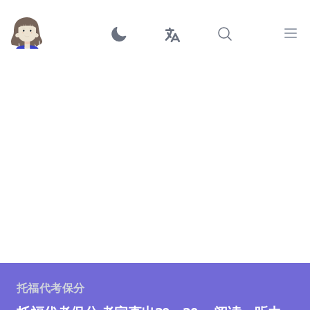
Ope
托福代考保分