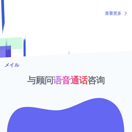
托福家考代考保分3月15日批次全部交付成功
查看更多
メイル
与顾问
语音通话
咨询