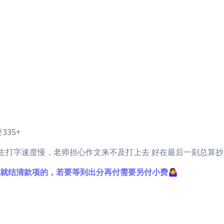
335+
现335+ 学生打字速度慢，老师担心作文来不及打上去 好在最后一刻总算抄
就结清款项的，若要等到出分再付需要另付小费🤷‍♀️