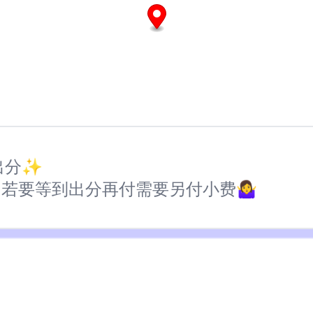
式出分✨
要等到出分再付需要另付小费🤷‍♀️