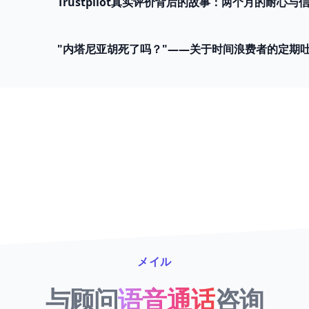
Trustpilot真实评价背后的故事：两个月的耐心与
"内塔尼亚胡死了吗？"——关于时间浪费者的定期
メイル
与顾问
语音通话
咨询