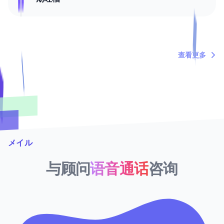
March 20, 2026
托福家考代考保分3月15日批次全部交付成功
查看更多
メイル
与顾问
语音通话
咨询