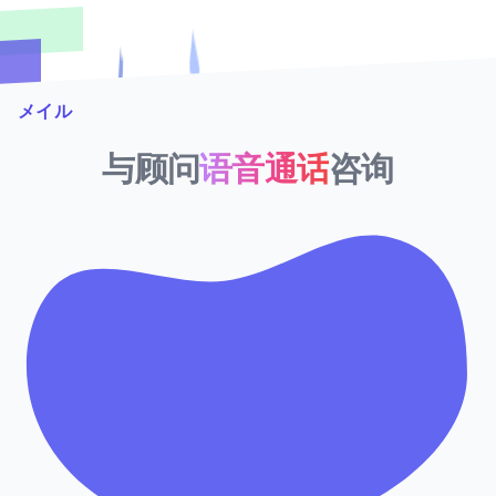
メイル
与顾问
语音通话
咨询