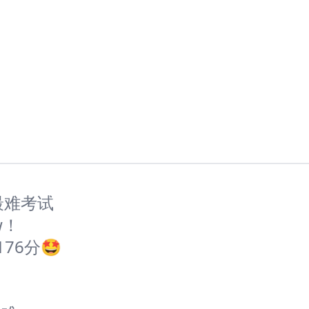
最难考试
w！
76分🤩