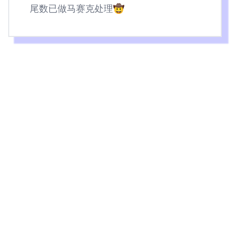
尾数已做马赛克处理🤠