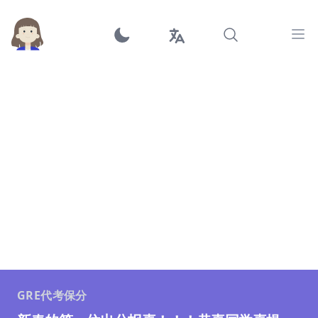
Ope
GRE代考保分