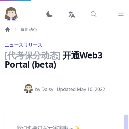
Ope
最新动态
ニュースリリース
[代考保分动态]
开通Web3
Portal (beta)
by Daisy · Updated
May 10, 2022
我们也要进军元宇宙啦～✨