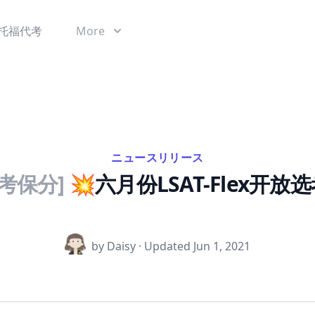
托福代考
More
ニュースリリース
代考保分]
💥六月份LSAT-Flex开
by Daisy · Updated
Jun 1, 2021