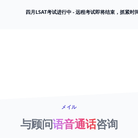
四月LSAT考试进行中 - 远程考试即将结束，抓紧时
メイル
与顾问
语音通话
咨询