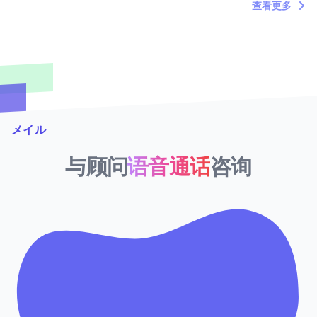
查看更多
メイル
与顾问
语音通话
咨询