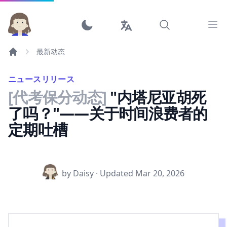
Ope
最新动态
ニュースリリース
[代考保分动态]
"内塔尼亚胡死
了吗？"——关于时间浪费者的
定期吐槽
by Daisy · Updated
Mar 20, 2026