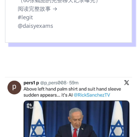
（60张截图的完整聊天记录曝光）
阅读完整故事 →
#legit
@daisyexams