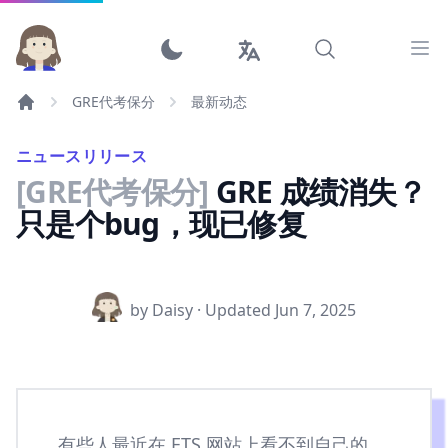
Ope
GRE代考保分
最新动态
ニュースリリース
[GRE代考保分]
GRE 成绩消失？
只是个bug，现已修复
by Daisy · Updated
Jun 7, 2025
有些人最近在 ETS 网站上看不到自己的