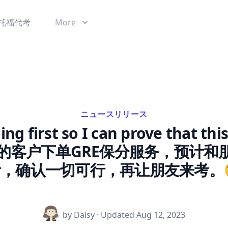
托福代考
More
ニュースリリース
oing first so I can prove that th
 人在美国的客户下单GRE保分服务，预
，确认一切可行，再让朋友来考。
by Daisy · Updated
Aug 12, 2023