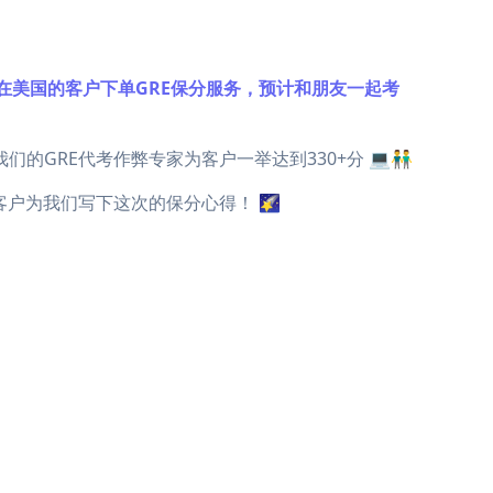
ot a scam." 😾 人在美国的客户下单GRE保分服务，预计和朋友一起考
，见证我们的GRE代考作弊专家为客户一举达到330+分 💻👬
美国的客户为我们写下这次的保分心得！ 🌠