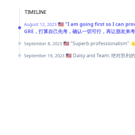
TIMELINE
🇺🇸 "I am going first so I
August 12, 2023
GRE，打算自己先考，确认一切可行，再让朋友来考
🇺🇸 "Superb profess
September 8, 2023
🇺🇸 Daisy and Tea
September 19, 2023