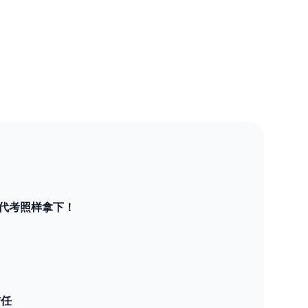
E代考照样拿下！
信任