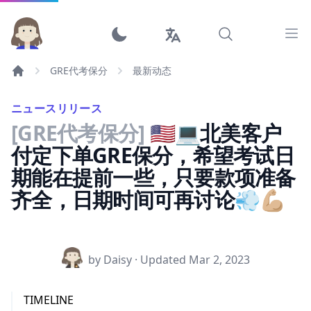
Ope
GRE代考保分
最新动态
ニュースリリース
[GRE代考保分]
🇺🇸💻北美客户
付定下单GRE保分，希望考试日
期能在提前一些，只要款项准备
齐全，日期时间可再讨论💨💪🏼
by Daisy · Updated
Mar 2, 2023
TIMELINE