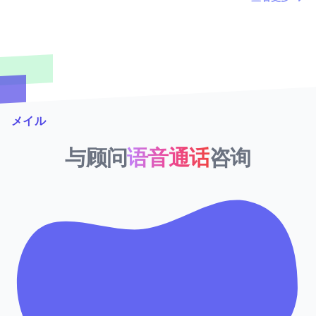
期吐槽
メイル
与顾问
语音通话
咨询