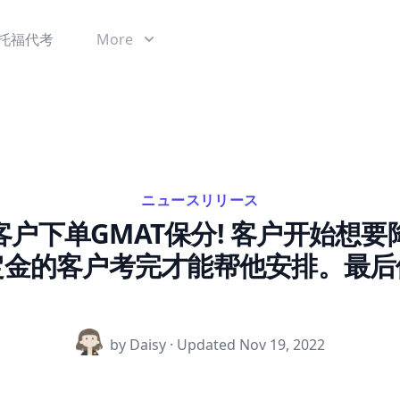
托福代考
More
ニュースリリース
🇷客户下单GMAT保分! 客户开始
定金的客户考完才能帮他安排。最后
by Daisy · Updated
Nov 19, 2022