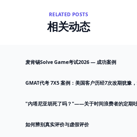
RELATED POSTS
相关动态
麦肯锡Solve Game考试2026 — 成功案例
GMAT代考 7X5 案例：美国客户历经7次改期犹豫，拿
"内塔尼亚胡死了吗？"——关于时间浪费者的定期
如何辨别真实评价与虚假评价