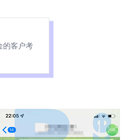
金的客户考