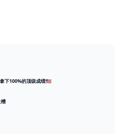
下100%的顶级成绩🇺🇸
吐槽