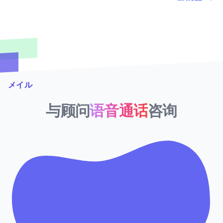
メイル
与顾问
语音通话
咨询