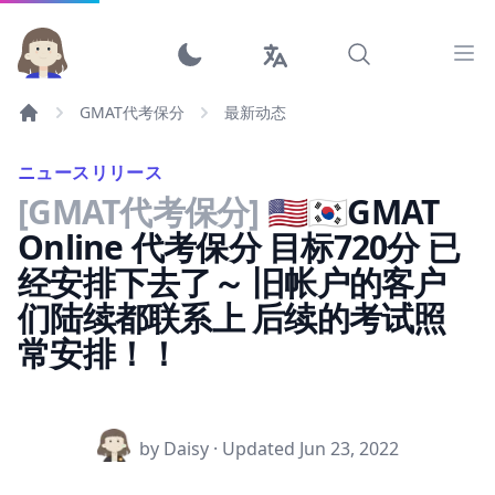
Ope
GMAT代考保分
最新动态
ニュースリリース
[GMAT代考保分]
🇺🇸🇰🇷GMAT
Online 代考保分 目标720分 已
经安排下去了～ 旧帐户的客户
们陆续都联系上 ​​​​​​​后续的考试照
常安排！！
by Daisy · Updated
Jun 23, 2022