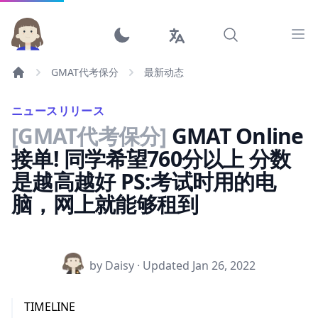
Ope
GMAT代考保分
最新动态
ニュースリリース
[GMAT代考保分]
GMAT Online
接单! 同学希望760分以上 分数
是越高越好 PS:考试时用的电
脑，网上就能够租到
by Daisy · Updated
Jan 26, 2022
TIMELINE