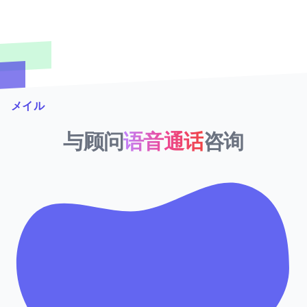
メイル
与顾问
语音通话
咨询