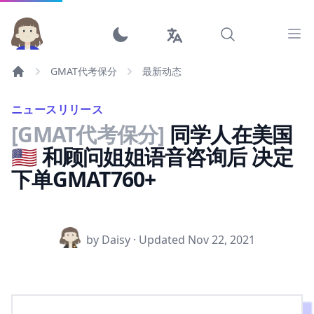
Ope
GMAT代考保分
最新动态
ニュースリリース
[GMAT代考保分]
同学人在美国
🇺🇸 和顾问姐姐语音咨询后 决定
下单GMAT760+
by Daisy · Updated
Nov 22, 2021